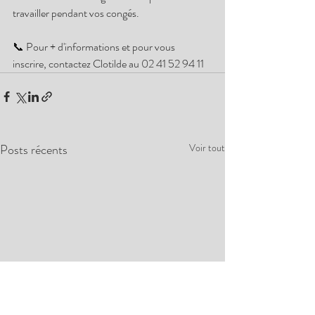
travailler pendant vos congés.
📞 Pour + d'informations et pour vous 
inscrire, contactez Clotilde au 02 41 52 94 11
Posts récents
Voir tout