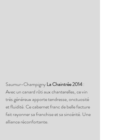
Saumur-Champigny 
La Chaintrée 2014
 : 
Avec un canard rôti aux chanterelles, ce vin 
très généreux apporte tendresse, onctuosité 
et fluidité. Ce cabernet franc de belle facture 
fait rayonner sa franchise et sa sincérité. Une
alliance réconfortante. 