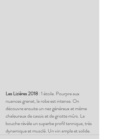
Les Lizières 2018
 : 1 étoile. Pourpre aux 
nuances grenat, la robe est intense. On 
découvre ensuite un nez généreux et même 
chaleureux de cassis et de griotte mûrs. La 
bouche révèle un superbe profil tannique, très 
dynamique et musclé. Un vin ample et solide.