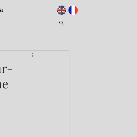
és
ur-
ne