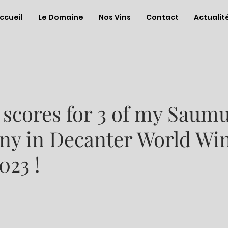
ccueil
Le Domaine
Nos Vins
Contact
Actualit
 scores for 3 of my Saum
y in Decanter World Wi
023 !