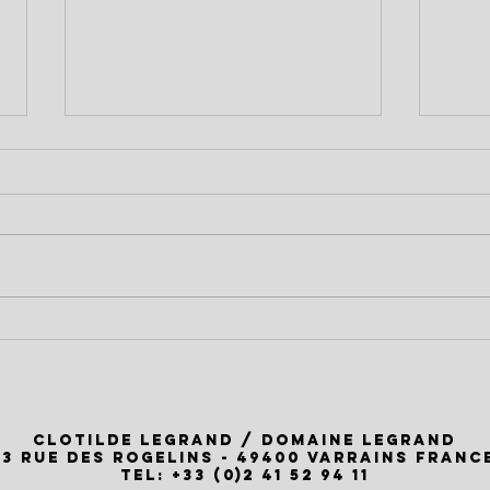
Dégustation à Voyage à la
Le D
Cave, Vallet, le Dimanche 22
sera
Mars!
2026
Clotilde Legrand / Domaine Legrand
13 rue des Rogelins - 49400 Varrains FRANC
Tel: +33 (0)2 41 52 94 11