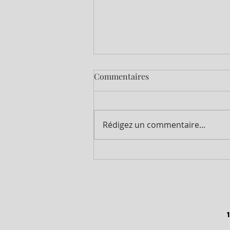
Commentaires
Rédigez un commentaire...
🍇 NOUS RECRUTONS NOS
VENDANGEURS (H/F) ! 🍇