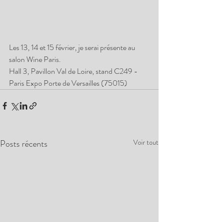
Les 13, 14 et 15 février, je serai présente au 
salon Wine Paris.
Hall 3, Pavillon Val de Loire, stand C249 - 
Paris Expo Porte de Versailles (75015)
Posts récents
Voir tout