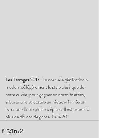
Les Terrages 2017 : 
La nouvelle génération a 
modernisé légèrement le style classique de 
cette cuvée, pour gagner en notes fruitées, 
arborer une structure tannique affirmée et 
livrer une finale pleine d'épices. Il est promis à 
plus de dix ans de garde. 15.5/20