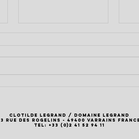
Dégustation à Voyage à la
Le D
Cave, Vallet, le Dimanche 22
sera
Mars!
2026
Clotilde Legrand / Domaine Legrand
13 rue des Rogelins - 49400 Varrains FRANC
Tel: +33 (0)2 41 52 94 11