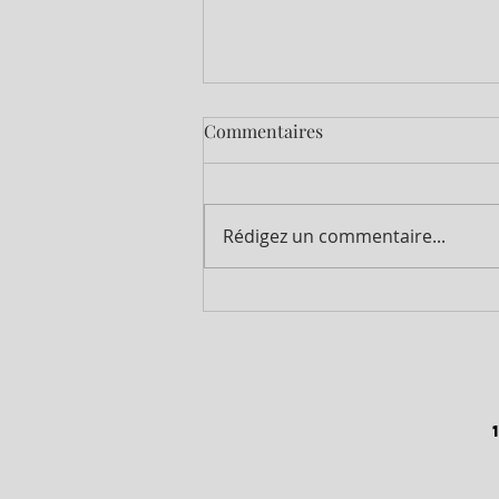
Commentaires
Rédigez un commentaire...
🍇 NOUS RECRUTONS NOS
VENDANGEURS (H/F) ! 🍇