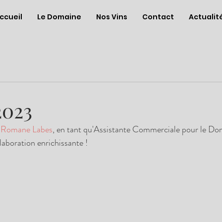
ccueil
Le Domaine
Nos Vins
Contact
Actualit
2023
 
Romane Labes
, en tant qu'Assistante Commerciale pour le Do
laboration enrichissante !