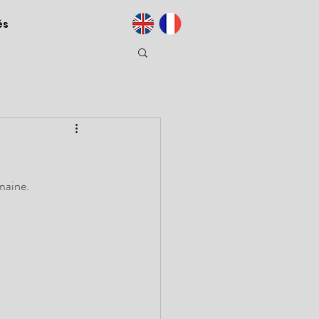
és
maine.