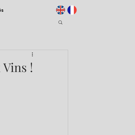
és
 Vins !