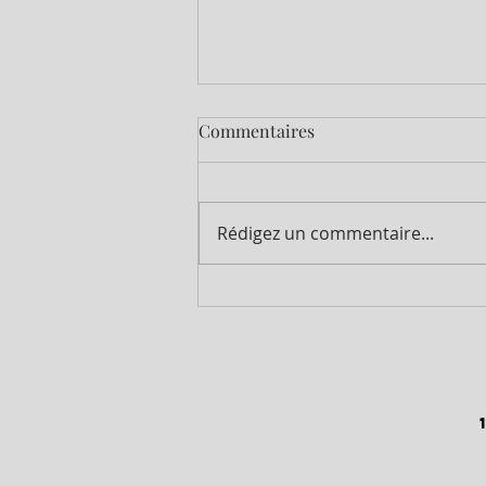
Commentaires
Rédigez un commentaire...
🍇 NOUS RECRUTONS NOS
VENDANGEURS (H/F) ! 🍇