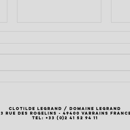
Dégustation à Voyage à la
Le D
Cave, Vallet, le Dimanche 22
sera
Mars!
2026
Clotilde Legrand / Domaine Legrand
13 rue des Rogelins - 49400 Varrains FRANC
Tel: +33 (0)2 41 52 94 11