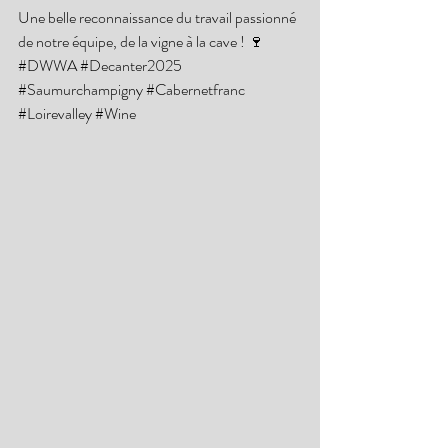
Une belle reconnaissance du travail passionné 
de notre équipe, de la vigne à la cave ! 🍷
#DWWA
#Decanter2025
#Saumurchampigny
#Cabernetfranc
#Loirevalley
#Wine