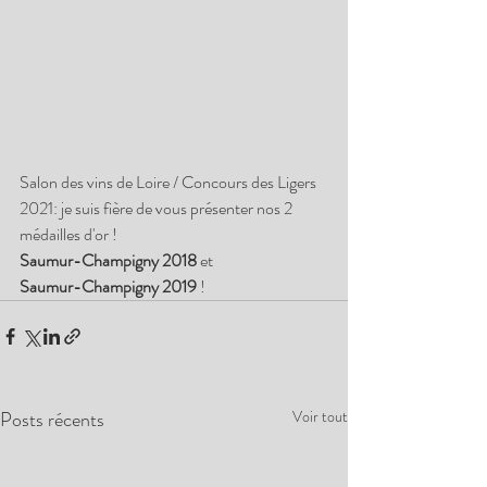
Salon des vins de Loire / Concours des Ligers 
2021: je suis fière de vous présenter nos 2 
médailles d'or !
Saumur-Champigny 2018
 et
Saumur-Champigny 2019
 !
Posts récents
Voir tout